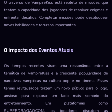
O universo de VampireKiss está repleto de missões que
testam a capacidade dos jogadores de resolver enigmas e
enfrentar desafios. Completar missões pode desbloquear
novas habilidades e recursos importantes.
O Impacto dos Eventos Atuais
Os tempos recentes viram uma ressonância entre a
temática de VampireKiss e a crescente popularidade de
narrativas vampíricas na cultura pop e no cinema. Esses
temas revitalizados trazem um novo público para o jogo,
ansioso para explorar um lado mais sombrio do
entretenimento. Em plataformas como
SUPERDRAGAO.COM, os jogadores discutem as