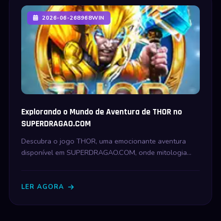
2026-06-26
8968WIN
Explorando o Mundo de Aventura de THOR no
SUPERDRAGAO.COM
Descubra o jogo THOR, uma emocionante aventura
disponível em SUPERDRAGAO.COM, onde mitologia
encontra estratégia.
LER AGORA