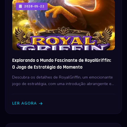
2026-05-22
Explorando o Mundo Fascinante de RoyalGriffin:
O Jogo de Estratégia do Momento
Descubra os detalhes de RoyalGriffin, um emocionante
jogo de estratégia, com uma introdução abrangente e
regras para jogadores novos e experientes.
LER AGORA