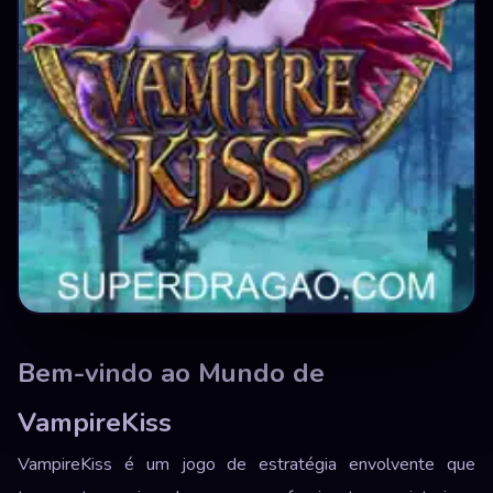
Bem-vindo ao Mundo de
VampireKiss
VampireKiss é um jogo de estratégia envolvente que