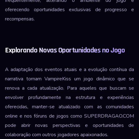
frequentemente, alterando o ambiente do jogo e
oferecendo oportunidades exclusivas de progresso e
recompensas.
Explorando Novas Oportunidades no Jogo
A adaptação dos eventos atuais e a evolução contínua da
narrativa tornam VampireKiss um jogo dinâmico que se
renova a cada atualização. Para aqueles que buscam se
envolver profundamente na estrutura e experiências
oferecidas, manter-se atualizado com as comunidades
online e nos fóruns de jogos como SUPERDRAGAO.COM
pode abrir novas perspectivas e oportunidades de
colaboração com outros jogadores apaixonados.