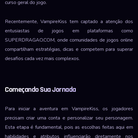
curso geral do jogo.
Recentemente, VampireKiss tem captado a atenção dos
entusiastas de jogos em plataformas como
SUPERDRAGAO.COM, onde comunidades de jogos online
compartilham estratégias, dicas e competem para superar
desafios cada vez mais complexos.
Começando Sua Jornada
Para iniciar a aventura em VampireKiss, os jogadores
precisam criar uma conta e personalizar seu personagem.
Esta etapa é fundamental, pois as escolhas feitas aqui em
habilidades e atributos influenciarão diretamente nos