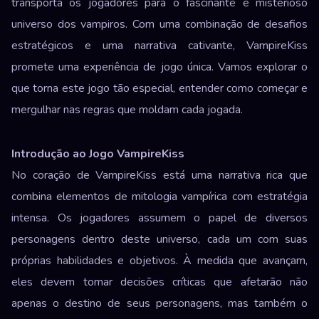
transporta os jogadores para o fascinante e misterioso
universo dos vampiros. Com uma combinação de desafios
estratégicos e uma narrativa cativante, VampireKiss
promete uma experiência de jogo única. Vamos explorar o
que torna este jogo tão especial, entender como começar e
mergulhar nas regras que moldam cada jogada.
Introdução ao Jogo VampireKiss
No coração de VampireKiss está uma narrativa rica que
combina elementos de mitologia vampírica com estratégia
intensa. Os jogadores assumem o papel de diversos
personagens dentro deste universo, cada um com suas
próprias habilidades e objetivos. À medida que avançam,
eles devem tomar decisões críticas que afetarão não
apenas o destino de seus personagens, mas também o